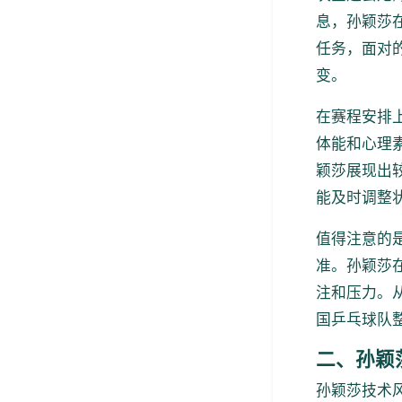
息，孙颖莎
任务，面对
变。
在赛程安排
体能和心理
颖莎展现出
能及时调整
值得注意的
准。孙颖莎
注和压力。
国乒乓球队
二、孙颖
孙颖莎技术