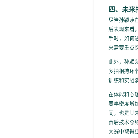
四、未来
尽管孙颖莎
后表现来看
手时，如何
来需要重点
此外，孙颖
多拍相持环
训练和实战
在体能和心
赛事密度增
间，也是其
赛后技术总
大赛中取得