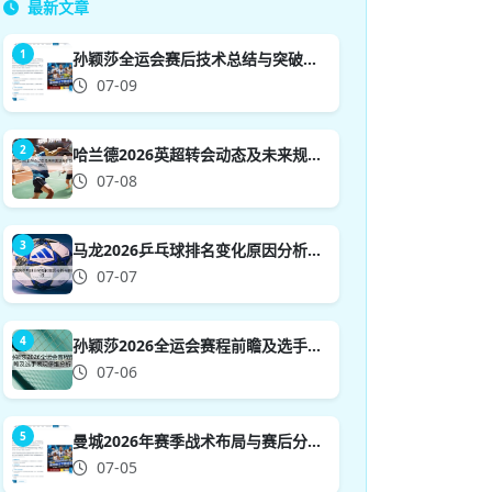
最新文章
1
孙颖莎全运会赛后技术总结与突破点分析
07-09
2
哈兰德2026英超转会动态及未来规划分析及影响探讨
07-08
3
马龙2026乒乓球排名变化原因分析与影响探讨
07-07
4
孙颖莎2026全运会赛程前瞻及选手表现多维分析
07-06
5
曼城2026年赛季战术布局与赛后分析详解及未来挑战展望
07-05