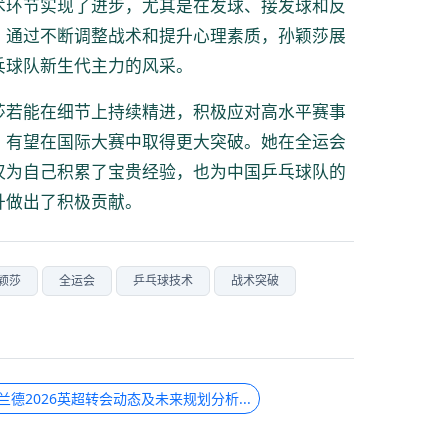
术环节实现了进步，尤其是在发球、接发球和反
。通过不断调整战术和提升心理素质，孙颖莎展
乓球队新生代主力的风采。
莎若能在细节上持续精进，积极应对高水平赛事
，有望在国际大赛中取得更大突破。她在全运会
仅为自己积累了宝贵经验，也为中国乒乓球队的
升做出了积极贡献。
颖莎
全运会
乒乓球技术
战术突破
兰德2026英超转会动态及未来规划分析...