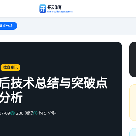
破点分析
体育资讯
后技术总结与突破点
分析
07-09
206 阅读
约 5 分钟