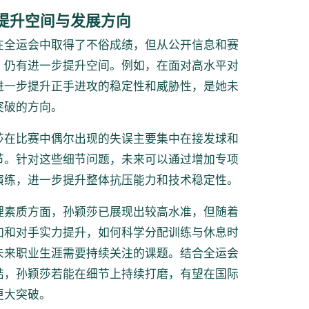
提升空间与发展方向
在全运会中取得了不俗成绩，但从公开信息和赛
，仍有进一步提升空间。例如，在面对高水平对
进一步提升正手进攻的稳定性和威胁性，是她未
突破的方向。
莎在比赛中偶尔出现的失误主要集中在接发球和
节。针对这些细节问题，未来可以通过增加专项
演练，进一步提升整体抗压能力和技术稳定性。
理素质方面，孙颖莎已展现出较高水准，但随着
加和对手实力提升，如何科学分配训练与休息时
未来职业生涯需要持续关注的课题。结合全运会
结，孙颖莎若能在细节上持续打磨，有望在国际
更大突破。