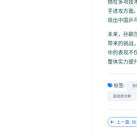
她在多项技
手进攻方面
现出中国乒
未来，孙颖
带来的挑战
中的表现不
整体实力提
标签:
孙
运动员分析
上一篇: 哈