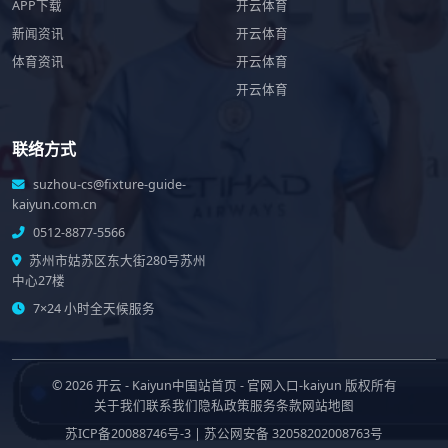
APP下载
开云体育
新闻资讯
开云体育
体育资讯
开云体育
开云体育
联络方式
suzhou-cs@fixture-guide-
kaiyun.com.cn
0512-8877-5566
苏州市姑苏区东大街280号苏州
中心27楼
7×24 小时全天候服务
© 2026
开云 - Kaiyun中国站首页 - 官网入口-kaiyun
版权所有
关于我们
联系我们
隐私政策
服务条款
网站地图
苏ICP备20088746号-3
|
苏公网安备 32058202008763号