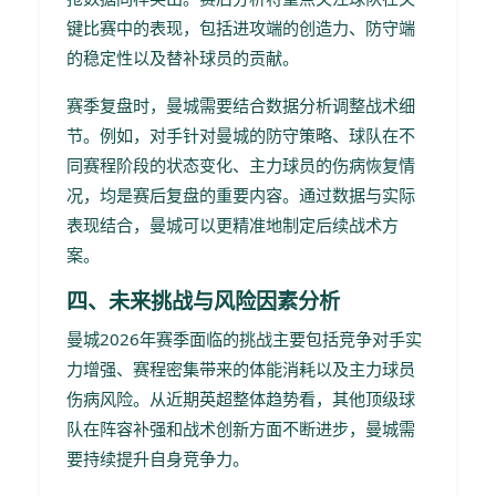
键比赛中的表现，包括进攻端的创造力、防守端
的稳定性以及替补球员的贡献。
赛季复盘时，曼城需要结合数据分析调整战术细
节。例如，对手针对曼城的防守策略、球队在不
同赛程阶段的状态变化、主力球员的伤病恢复情
况，均是赛后复盘的重要内容。通过数据与实际
表现结合，曼城可以更精准地制定后续战术方
案。
四、未来挑战与风险因素分析
曼城2026年赛季面临的挑战主要包括竞争对手实
力增强、赛程密集带来的体能消耗以及主力球员
伤病风险。从近期英超整体趋势看，其他顶级球
队在阵容补强和战术创新方面不断进步，曼城需
要持续提升自身竞争力。