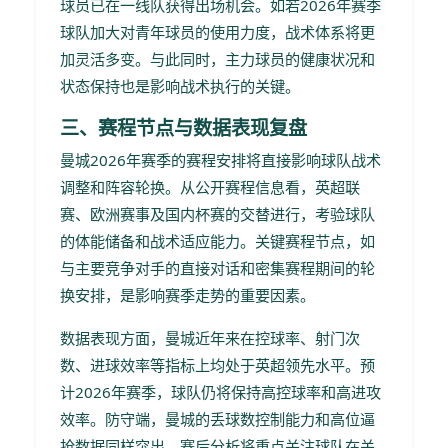
球员已在一线队获得出场机会。如若2026年赛季
球队加大对青年球员的使用力度，战术体系将更
加灵活多变。与此同时，主力球员的健康状况和
状态保持也是影响战术执行的关键。
三、赛程节点与数据表现复盘
曼城2026年赛季的赛程安排将直接影响球队战术
调整和阵容轮换。从公开赛程信息看，英超联
赛、欧洲赛事及国内杯赛的交替进行，考验球队
的体能储备和战术适应能力。关键赛程节点，如
与主要竞争对手的直接对话和密集赛程期间的轮
换安排，是影响赛季走势的重要因素。
数据表现方面，曼城近年来在控球率、射门次
数、进球效率等指标上均处于英超领先水平。预
计2026年赛季，球队仍将保持高控球率和高进攻
效率。防守端，曼城的丢球数控制能力和高位逼
抢数据同样突出。赛后分析将重点关注球队在关