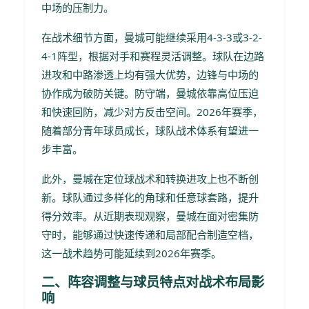
中场的压制力。
在战术细节方面，曼城可能继续采用4-3-3或3-2-
4-1阵型，根据对手和赛程灵活调整。球队在边路
进攻和中路渗透上均有强大优势，边锋与中场的
协作成为破防关键。防守端，曼城依靠高位压迫
和快速回防，减少对方反击空间。2026年赛季，
随着部分青年球员成长，球队战术体系有望进一
步丰富。
此外，曼城在定位球战术和转换进攻上也不断创
新。球队通过多样化的角球和任意球套路，提升
得分效率。从近期表现观察，曼城在面对密集防
守时，能够通过快速传递和局部配合制造空档，
这一战术趋势可能延续到2026年赛季。
二、阵容调整与球员特点对战术布局影
响