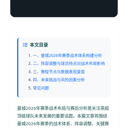
本文目录
一、曼城2026年赛季战术体系构建分析
二、阵容调整与球员特点对战术布局影响
三、赛程节点与数据表现复盘
四、未来挑战与风险因素分析
常见问题
曼城2026年赛季战术布局与赛后分析是关注英超
顶级球队未来发展的重要话题。本篇文章将围绕
曼城2026年赛季的战术体系、阵容调整、关键赛