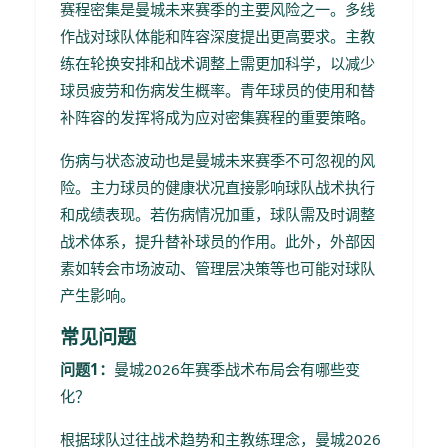
赛程密集是曼城未来赛季的主要风险之一。多线
作战对球队体能和阵容深度提出更高要求。主教
练在轮换安排和战术调整上需更加科学，以减少
球员疲劳和伤病发生概率。青年球员的使用和替
补阵容的发挥将成为应对密集赛程的重要策略。
伤病与状态波动也是曼城未来赛季不可忽视的风
险。主力球员的健康状况直接影响球队战术执行
和成绩表现。若伤病情况加重，球队需及时调整
战术体系，提升替补球员的作用。此外，外部因
素如转会市场波动、管理层决策等也可能对球队
产生影响。
常见问题
问题1：
曼城2026年赛季战术布局会有哪些变
化？
根据球队过往战术趋势和主教练理念，曼城2026