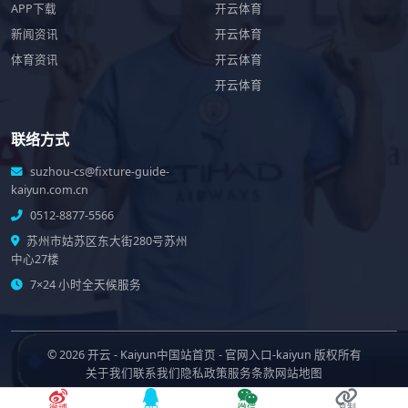
APP下载
开云体育
新闻资讯
开云体育
体育资讯
开云体育
开云体育
联络方式
suzhou-cs@fixture-guide-
kaiyun.com.cn
0512-8877-5566
苏州市姑苏区东大街280号苏州
中心27楼
7×24 小时全天候服务
© 2026
开云 - Kaiyun中国站首页 - 官网入口-kaiyun
版权所有
关于我们
联系我们
隐私政策
服务条款
网站地图
苏ICP备20088746号-3
|
苏公网安备 32058202008763号
微信
复制
微博
QQ