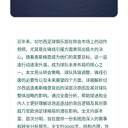
近年来，切尔西足球俱乐部在转会市场上的动作
频频，尤其是在锋线引援方面表现出极大的决
心。随着奥斯梅恩成为他们的首要目标，这一追
逐行动逐渐升温，成为球队未来布局的核心之
一。本文将从转会策略、球队阵容调整、锋线引
援的必要性以及未来展望四个方面，详细解析切
尔西追逐奥斯梅恩背后的深层次原因及其对球队
整体战略的影响。通过全面分析，帮助球迷和业
内人士更好理解这场追逐战的背后逻辑及其对英
超乃至欧洲足球格局的潜在影响。全文内容丰
富，层次分明，旨在提供一份系统而深入的赛事
和转会分析报告。全文约3000字，结构合理，信