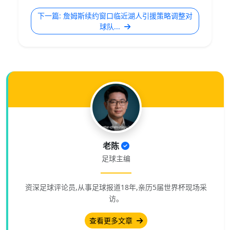
下一篇: 詹姆斯续约窗口临近湖人引援策略调整对
球队...
老陈
足球主编
资深足球评论员,从事足球报道18年,亲历5届世界杯现场采
访。
查看更多文章