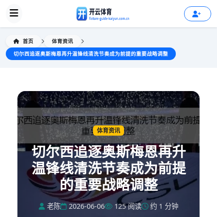
首页
体育资讯
切尔西追逐奥斯梅恩再升温锋线清洗节奏成为前提的重要战略调整
体育资讯
切尔西追逐奥斯梅恩再升
温锋线清洗节奏成为前提
的重要战略调整
老陈
2026-06-06
125 阅读
约 1 分钟