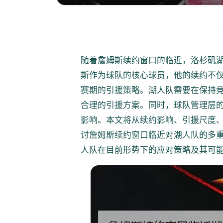
随着詹姆斯续约窗口的临近，洛杉矶
斯作为球队的核心球员，他的续约不
赛期的引援策略。湖人队需要在保持
合理的引援方案。同时，球队管理层
影响。本文将从续约影响、引援尺度
讨詹姆斯续约窗口临近对湖人队的多
人队在目前形势下的应对策略及其可