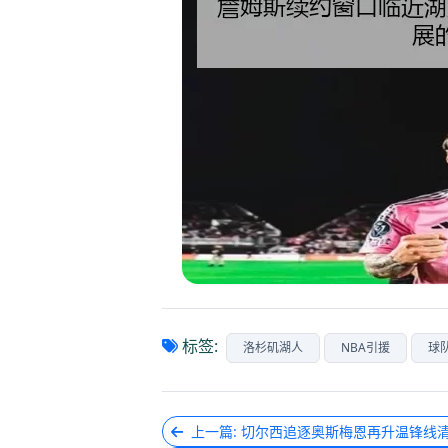
标签:
洛杉矶湖人
NBA引援
球
上一篇: 切尔西追逐奥斯梅恩再升温锋线清洗