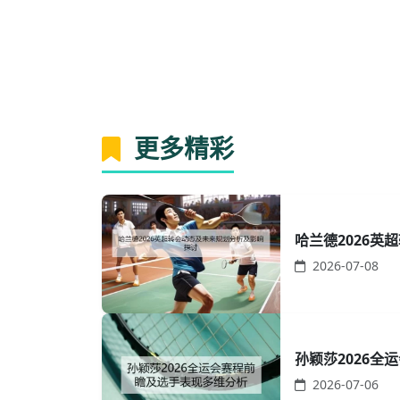
更多精彩
哈兰德2026
2026-07-08
孙颖莎2026
2026-07-06