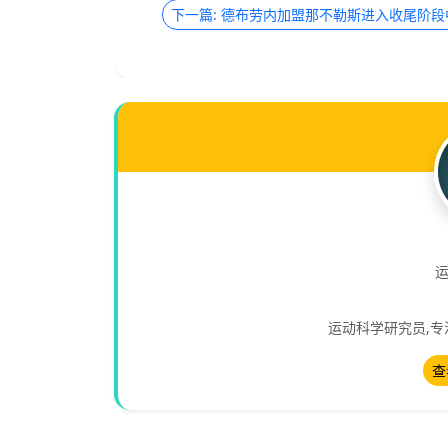
下一篇: 德布劳内加盟那不勒斯进入收尾阶段中
运动科学研究员,
查