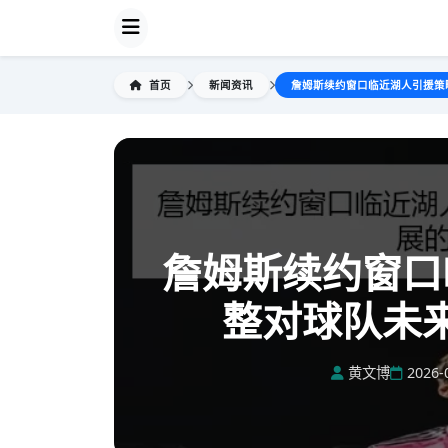
首页
新闻资讯
詹姆斯续约窗口临近湖人引援策
詹姆斯续约窗口
整对球队未
黄文博
2026-