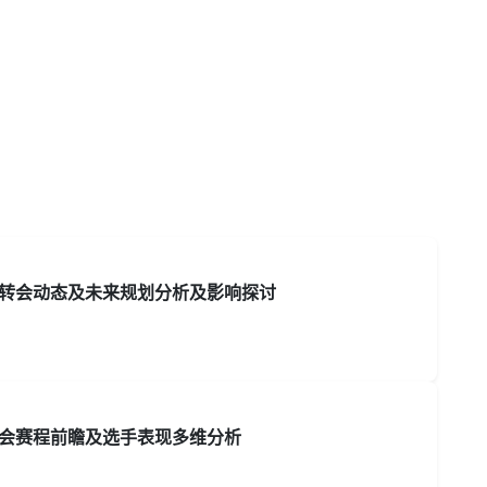
英超转会动态及未来规划分析及影响探讨
全运会赛程前瞻及选手表现多维分析