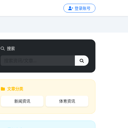
登录账号
搜索
文章分类
新闻资讯
体育资讯