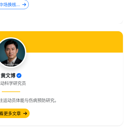
场换核...
黄文博
运动科学研究员
专注运动员体能与伤病预防研究。
看更多文章