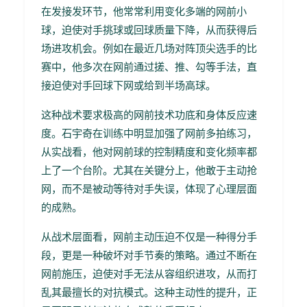
在发接发环节，他常常利用变化多端的网前小
球，迫使对手挑球或回球质量下降，从而获得后
场进攻机会。例如在最近几场对阵顶尖选手的比
赛中，他多次在网前通过搓、推、勾等手法，直
接迫使对手回球下网或给到半场高球。
这种战术要求极高的网前技术功底和身体反应速
度。石宇奇在训练中明显加强了网前多拍练习，
从实战看，他对网前球的控制精度和变化频率都
上了一个台阶。尤其在关键分上，他敢于主动抢
网，而不是被动等待对手失误，体现了心理层面
的成熟。
从战术层面看，网前主动压迫不仅是一种得分手
段，更是一种破坏对手节奏的策略。通过不断在
网前施压，迫使对手无法从容组织进攻，从而打
乱其最擅长的对抗模式。这种主动性的提升，正