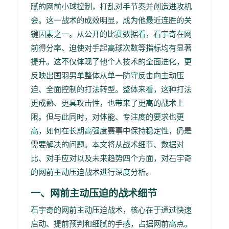
腻的网前小球控制，打乱对手节奏并创造进攻机
会。这一战术的成效明显，成为他最近连胜的关
键因素之一。从公开的比赛数据看，石宇奇在网
前得分率、迫使对手起高球次数等指标均有显著
提升。这不仅体现了他个人技术的全面进化，更
反映出国羽男单整体从单一防守反击向主动压
迫、全面控制的打法转型。整体来看，这种打法
更成熟、更具攻击性，也带来了更高的战术上
限。但与此同时，对体能、专注度的要求也更
高，如何在长期高强度赛事中保持稳定性，仍是
需要解决的问题。本文将从战术细节、数据对
比、对手应对以及未来趋势四个方面，对石宇奇
的网前主动压迫战术进行深度分析。
一、网前主动压迫的战术细节
石宇奇的网前主动压迫战术，核心在于通过快速
启动、提前预判和细腻的手感，占据网前高点。