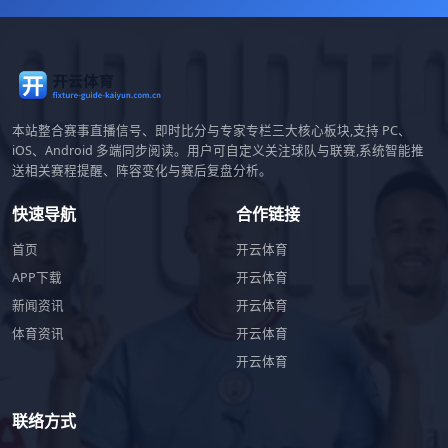
本站整合赛事直播信号、即时比分与专家专栏三大核心板块,支持 PC、
iOS、Android 多端同步阅读。用户可自定义关注球队与联赛,系统智能推
送相关赛程提醒、阵容变化与赛后复盘分析。
快速导航
合作链接
首页
开云体育
APP下载
开云体育
新闻资讯
开云体育
体育资讯
开云体育
开云体育
联络方式